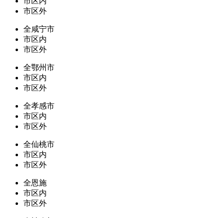
市区内
市区外
全咸宁市
市区内
市区外
全鄂州市
市区内
市区外
全孝感市
市区内
市区外
全仙桃市
市区内
市区外
全恩施
市区内
市区外