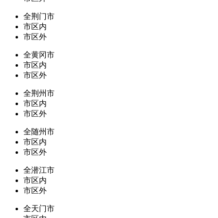
全荆门市
市区内
市区外
全黄冈市
市区内
市区外
全荆州市
市区内
市区外
全随州市
市区内
市区外
全潜江市
市区内
市区外
全天门市