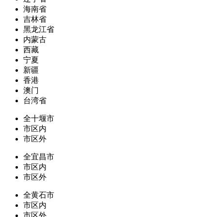
海南省
吉林省
黑龙江省
内蒙古
西藏
宁夏
新疆
香港
澳门
台湾省
全十堰市
市区内
市区外
全宜昌市
市区内
市区外
全黄石市
市区内
市区外