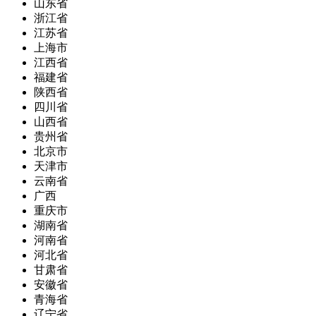
山东省
浙江省
江苏省
上海市
江西省
福建省
陕西省
四川省
山西省
贵州省
北京市
天津市
云南省
广西
重庆市
湖南省
河南省
河北省
甘肃省
安徽省
青海省
辽宁省