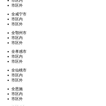
市区内
市区外
全咸宁市
市区内
市区外
全鄂州市
市区内
市区外
全孝感市
市区内
市区外
全仙桃市
市区内
市区外
全恩施
市区内
市区外