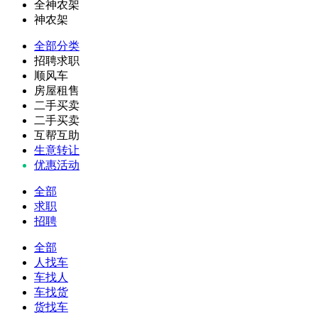
全神农架
神农架
全部分类
招聘求职
顺风车
房屋租售
二手买卖
二手买卖
互帮互助
生意转让
优惠活动
全部
求职
招聘
全部
人找车
车找人
车找货
货找车