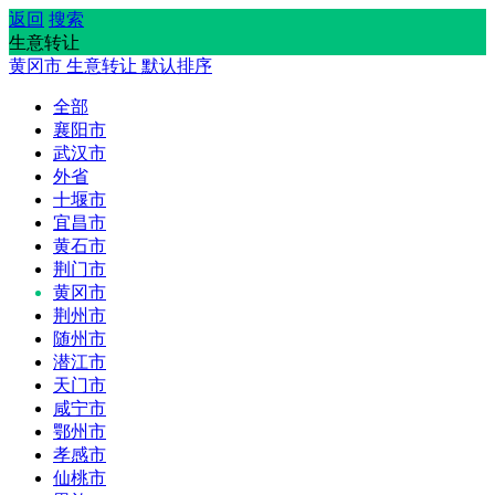
返回
搜索
生意转让
黄冈市
生意转让
默认排序
全部
襄阳市
武汉市
外省
十堰市
宜昌市
黄石市
荆门市
黄冈市
荆州市
随州市
潜江市
天门市
咸宁市
鄂州市
孝感市
仙桃市