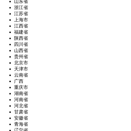
山东省
浙江省
江苏省
上海市
江西省
福建省
陕西省
四川省
山西省
贵州省
北京市
天津市
云南省
广西
重庆市
湖南省
河南省
河北省
甘肃省
安徽省
青海省
辽宁省