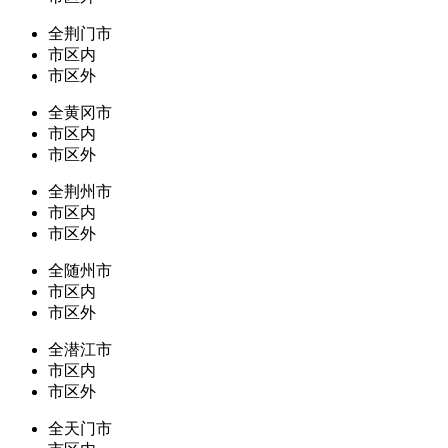
全荆门市
市区内
市区外
全黄冈市
市区内
市区外
全荆州市
市区内
市区外
全随州市
市区内
市区外
全潜江市
市区内
市区外
全天门市