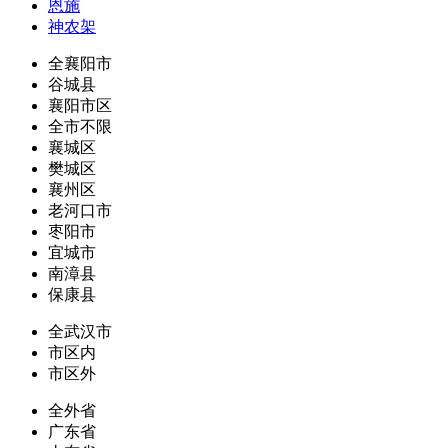
恩施
神农架
全襄阳市
谷城县
襄阳市区
全市不限
襄城区
樊城区
襄州区
老河口市
枣阳市
宜城市
南漳县
保康县
全武汉市
市区内
市区外
全外省
广东省