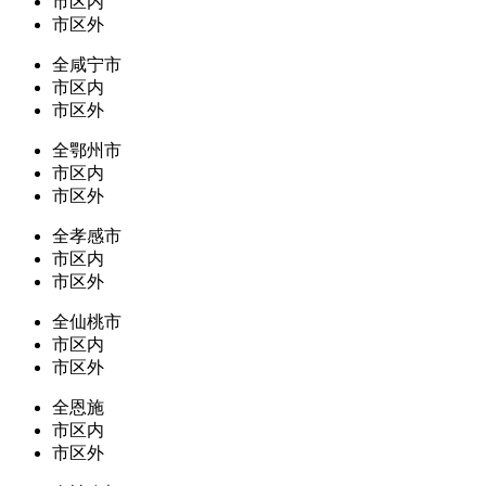
市区内
市区外
全咸宁市
市区内
市区外
全鄂州市
市区内
市区外
全孝感市
市区内
市区外
全仙桃市
市区内
市区外
全恩施
市区内
市区外