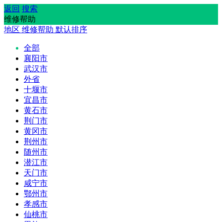
返回
搜索
维修帮助
地区
维修帮助
默认排序
全部
襄阳市
武汉市
外省
十堰市
宜昌市
黄石市
荆门市
黄冈市
荆州市
随州市
潜江市
天门市
咸宁市
鄂州市
孝感市
仙桃市