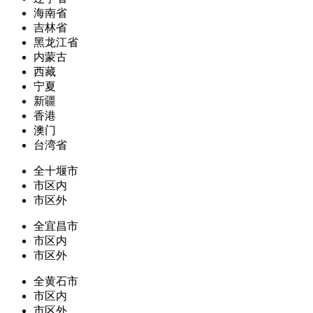
海南省
吉林省
黑龙江省
内蒙古
西藏
宁夏
新疆
香港
澳门
台湾省
全十堰市
市区内
市区外
全宜昌市
市区内
市区外
全黄石市
市区内
市区外