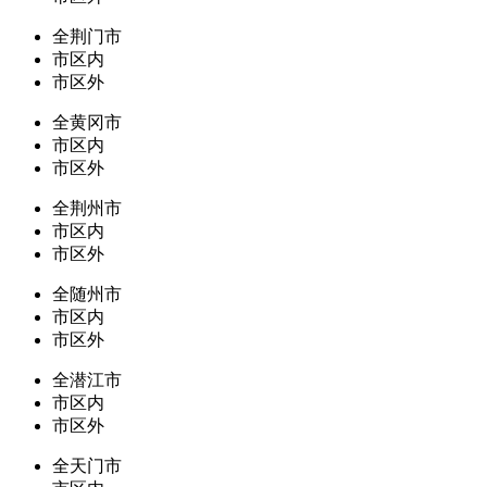
全荆门市
市区内
市区外
全黄冈市
市区内
市区外
全荆州市
市区内
市区外
全随州市
市区内
市区外
全潜江市
市区内
市区外
全天门市