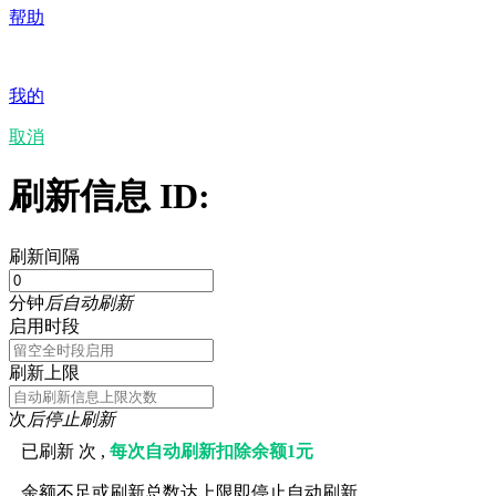
帮助
我的
取消
刷新信息 ID:
刷新间隔
分钟
后自动刷新
启用时段
刷新上限
次
后停止刷新
已刷新
次 ,
每次自动刷新扣除余额1元
余额不足或刷新总数达上限即停止自动刷新