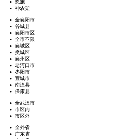
恩施
神农架
全襄阳市
谷城县
襄阳市区
全市不限
襄城区
樊城区
襄州区
老河口市
枣阳市
宜城市
南漳县
保康县
全武汉市
市区内
市区外
全外省
广东省