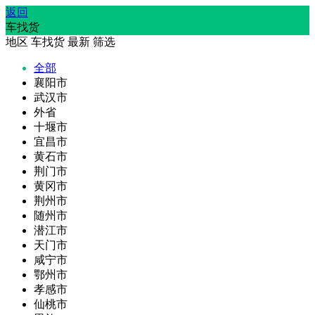
返回
车找货
地区
车找货
最新
筛选
全部
襄阳市
武汉市
外省
十堰市
宜昌市
黄石市
荆门市
黄冈市
荆州市
随州市
潜江市
天门市
咸宁市
鄂州市
孝感市
仙桃市