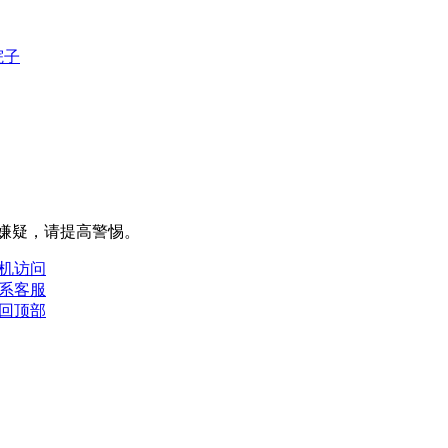
院子
嫌疑，请提⾼警惕。
机访问
系客服
回顶部