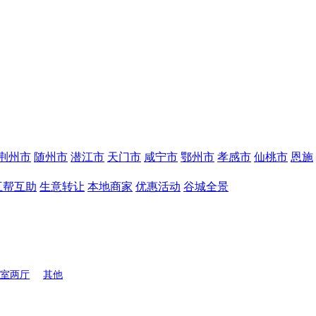
荆州市
随州市
潜江市
天门市
咸宁市
鄂州市
孝感市
仙桃市
恩施
互帮互助
生意转让
本地商家
优惠活动
谷城全景
室两厅
其他