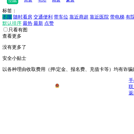
不限
简装
毛坯
精装
豪装
标签：
不限
随时看房
交通便利
带车位
靠近商超
靠近医院
带电梯
有
默认排序
最热
最新
点赞
只看有图
查看更多
没有更多了
安全小贴士
以各种理由收取费⽤（押/定⾦、报名费、充值卡等）均有诈骗
鄂ICP备2021008778号-1
手
公安备安：42062502000076号
联
返