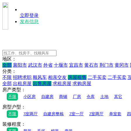
立即登录
发布信息
地区：
全部
襄阳市
武汉市
外省
十堰市
宜昌市
黄石市
荆门市
黄冈市
分类：
不限
招聘求职
顺风车
相亲交友
房屋租售
二手买卖
二手买卖
全部
出租房屋
出售房屋
求租房屋
求购房屋
房产类型：
不限
小区房
自建房
商铺
厂房
仓库
土地
其它
房型户型：
不限
3室两厅
自建房整栋
2室一厅
2室两厅
单室套
四
装修程度：