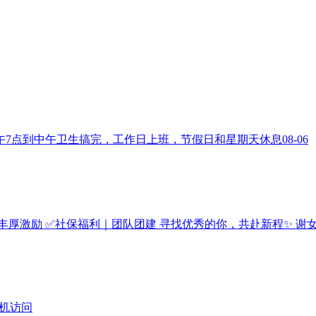
午7点到中午卫生搞完，工作日上班，节假日和星期天休息
08-06
厚激励 ✅社保福利｜团队团建 寻找优秀的你，共赴新程✨ 谢女士：15
机访问