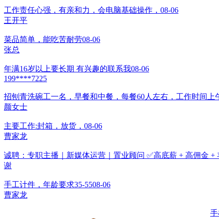
工作责任心强，有亲和力，会电脑基础操作，
08-06
王开平
菜品简单，能吃苦耐劳
08-06
张总
年满16岁以上要长期 有兴趣的联系我
08-06
199****7225
招刨青洗碗工一名，早餐和中餐，每餐60人左右，工作时间上
颜女士
主要工作:封箱，放货，
08-06
曹家龙
诚聘：专职主播｜新媒体运营｜置业顾问 ✅高底薪 + 高佣金 + 丰
谢
手工计件，年龄要求35-55
08-06
曹家龙
鄂ICP备2021008778号-1
手