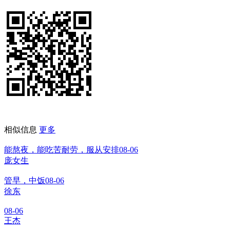
相似信息
更多
能熬夜，能吃苦耐劳，服从安排
08-06
庞女生
管早，中饭
08-06
徐东
08-06
王杰