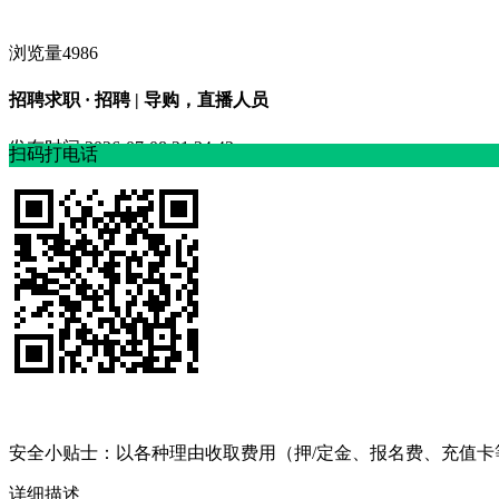
浏览量4986
招聘求职 · 招聘 | 导购，直播人员
发布时间
2026-07-08 21:24:42
扫码打电话
安全小贴士：以各种理由收取费⽤（押/定⾦、报名费、充值
详细描述