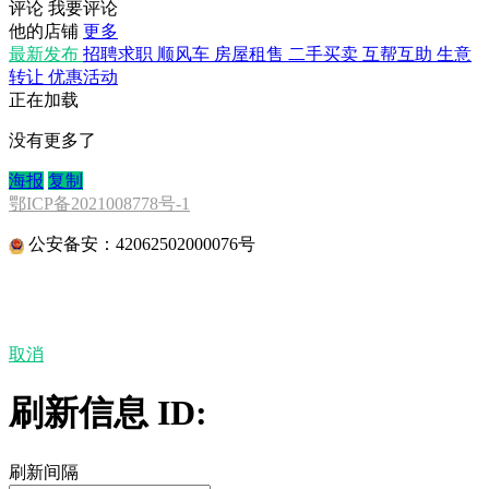
评论
我要评论
他的店铺
更多
最新发布
招聘求职
顺风车
房屋租售
二手买卖
互帮互助
生意
转让
优惠活动
正在加载
没有更多了
海报
复制
鄂ICP备2021008778号-1
公安备安：42062502000076号
取消
刷新信息 ID:
刷新间隔