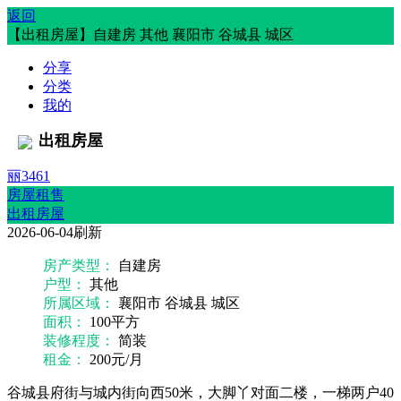
返回
【出租房屋】自建房 其他 襄阳市 谷城县 城区
分享
分类
我的
出租房屋
丽3461
房屋租售
出租房屋
2026-06-04刷新
房产类型：
自建房
户ㅤㅤ型：
其他
所属区域：
襄阳市 谷城县 城区
面ㅤㅤ积：
100平方
装修程度：
简装
租ㅤㅤ金：
200元/月
谷城县府街与城内街向西50米，大脚丫对面二楼，一梯两户40