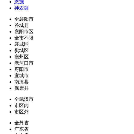
恩施
神农架
全襄阳市
谷城县
襄阳市区
全市不限
襄城区
樊城区
襄州区
老河口市
枣阳市
宜城市
南漳县
保康县
全武汉市
市区内
市区外
全外省
广东省