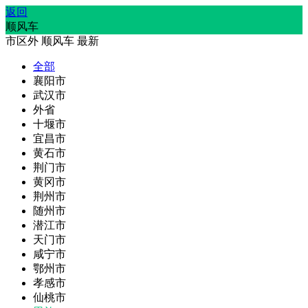
返回
顺风车
市区外
顺风车
最新
全部
襄阳市
武汉市
外省
十堰市
宜昌市
黄石市
荆门市
黄冈市
荆州市
随州市
潜江市
天门市
咸宁市
鄂州市
孝感市
仙桃市