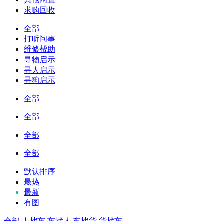
求购回收
全部
打听问事
维修帮助
寻物启示
寻人启示
寻狗启示
全部
全部
全部
全部
默认排序
最热
最新
有图
全部
人找车
车找人
车找货
货找车