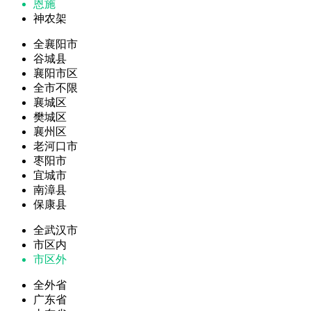
恩施
神农架
全襄阳市
谷城县
襄阳市区
全市不限
襄城区
樊城区
襄州区
老河口市
枣阳市
宜城市
南漳县
保康县
全武汉市
市区内
市区外
全外省
广东省