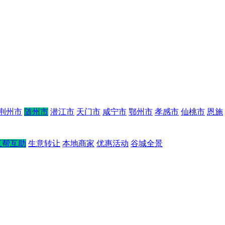
荆州市
随州市
潜江市
天门市
咸宁市
鄂州市
孝感市
仙桃市
恩施
互帮互助
生意转让
本地商家
优惠活动
谷城全景