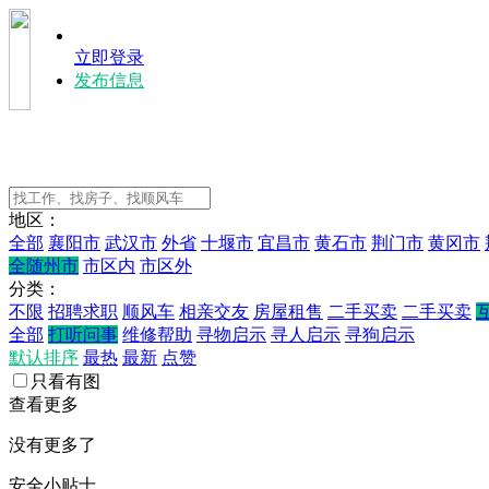
立即登录
发布信息
地区：
全部
襄阳市
武汉市
外省
十堰市
宜昌市
黄石市
荆门市
黄冈市
全随州市
市区内
市区外
分类：
不限
招聘求职
顺风车
相亲交友
房屋租售
二手买卖
二手买卖
全部
打听问事
维修帮助
寻物启示
寻人启示
寻狗启示
默认排序
最热
最新
点赞
只看有图
查看更多
没有更多了
安全小贴士