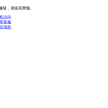
嫌疑，请提⾼警惕。
机访问
系客服
回顶部