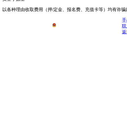
以各种理由收取费⽤（押/定⾦、报名费、充值卡等）均有诈骗
鄂ICP备2021008778号-1
手
公安备安：42062502000076号
联
返