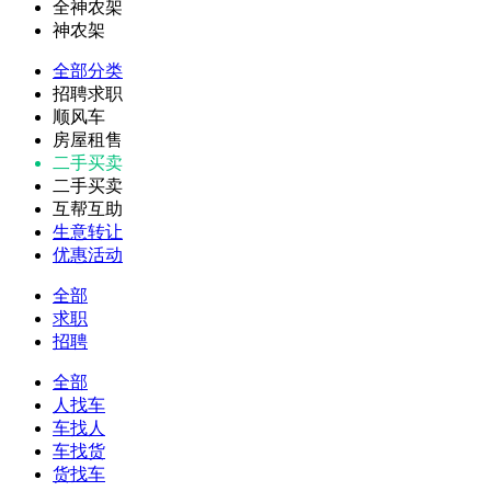
全神农架
神农架
全部分类
招聘求职
顺风车
房屋租售
二手买卖
二手买卖
互帮互助
生意转让
优惠活动
全部
求职
招聘
全部
人找车
车找人
车找货
货找车