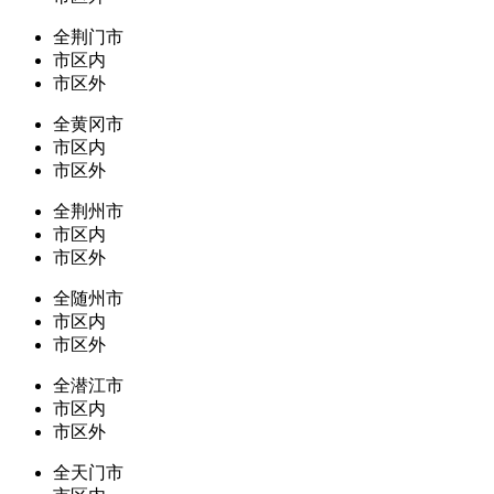
全荆门市
市区内
市区外
全黄冈市
市区内
市区外
全荆州市
市区内
市区外
全随州市
市区内
市区外
全潜江市
市区内
市区外
全天门市