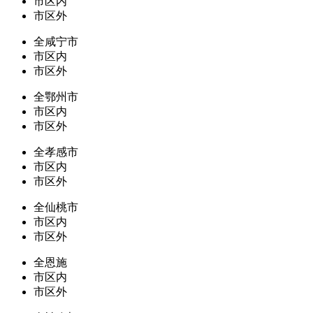
市区内
市区外
全咸宁市
市区内
市区外
全鄂州市
市区内
市区外
全孝感市
市区内
市区外
全仙桃市
市区内
市区外
全恩施
市区内
市区外