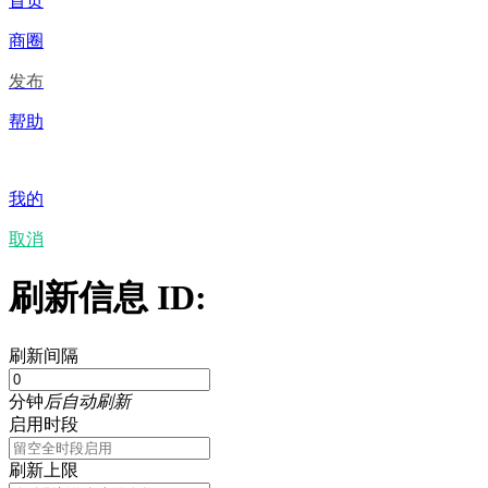
首页
商圈
发布
帮助
我的
取消
刷新信息 ID:
刷新间隔
分钟
后自动刷新
启用时段
刷新上限