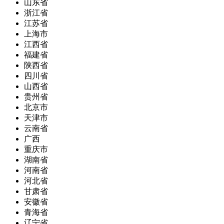
山东省
浙江省
江苏省
上海市
江西省
福建省
陕西省
四川省
山西省
贵州省
北京市
天津市
云南省
广西
重庆市
湖南省
河南省
河北省
甘肃省
安徽省
青海省
辽宁省