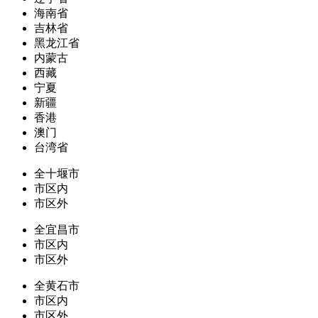
海南省
吉林省
黑龙江省
内蒙古
西藏
宁夏
新疆
香港
澳门
台湾省
全十堰市
市区内
市区外
全宜昌市
市区内
市区外
全黄石市
市区内
市区外