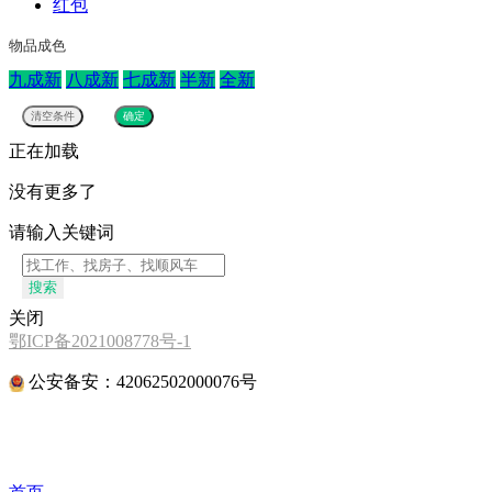
红包
物品成色
九成新
八成新
七成新
半新
全新
正在加载
没有更多了
请输入关键词
搜索
关闭
鄂ICP备2021008778号-1
公安备安：42062502000076号