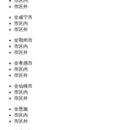
市区内
市区外
全咸宁市
市区内
市区外
全鄂州市
市区内
市区外
全孝感市
市区内
市区外
全仙桃市
市区内
市区外
全恩施
市区内
市区外