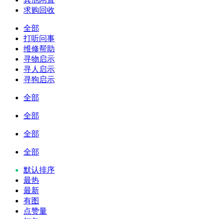
求购回收
全部
打听问事
维修帮助
寻物启示
寻人启示
寻狗启示
全部
全部
全部
全部
默认排序
最热
最新
有图
点赞量