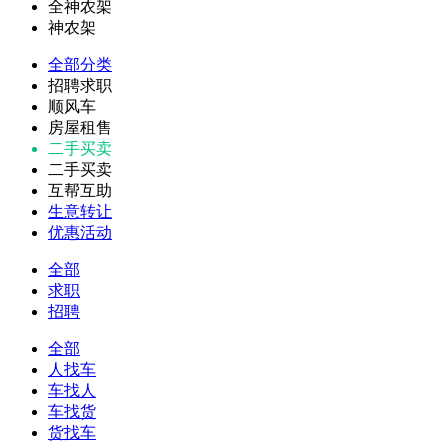
全神农架
神农架
全部分类
招聘求职
顺风车
房屋租售
二手买卖
二手买卖
互帮互助
生意转让
优惠活动
全部
求职
招聘
全部
人找车
车找人
车找货
货找车