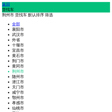
返回
货找车
荆州市
货找车
默认排序
筛选
全部
襄阳市
武汉市
外省
十堰市
宜昌市
黄石市
荆门市
黄冈市
荆州市
随州市
潜江市
天门市
咸宁市
鄂州市
孝感市
仙桃市