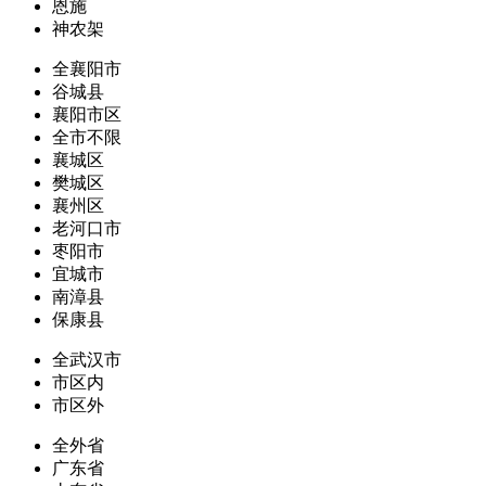
恩施
神农架
全襄阳市
谷城县
襄阳市区
全市不限
襄城区
樊城区
襄州区
老河口市
枣阳市
宜城市
南漳县
保康县
全武汉市
市区内
市区外
全外省
广东省