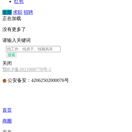
红包
全部
求职
招聘
正在加载
没有更多了
请输入关键词
搜索
关闭
鄂ICP备2021008778号-1
公安备安：42062502000076号
首页
商圈
发布