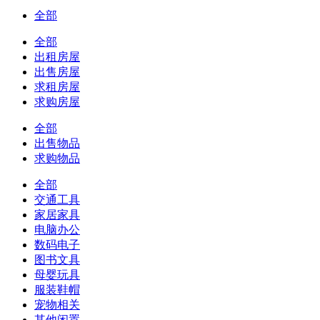
全部
全部
出租房屋
出售房屋
求租房屋
求购房屋
全部
出售物品
求购物品
全部
交通工具
家居家具
电脑办公
数码电子
图书文具
母婴玩具
服装鞋帽
宠物相关
其他闲置