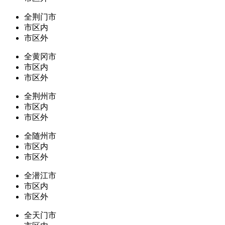
全荆门市
市区内
市区外
全黄冈市
市区内
市区外
全荆州市
市区内
市区外
全随州市
市区内
市区外
全潜江市
市区内
市区外
全天门市