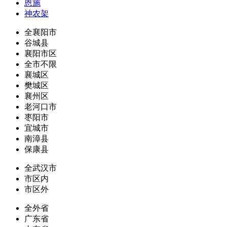
恩施
神农架
全襄阳市
谷城县
襄阳市区
全市不限
襄城区
樊城区
襄州区
老河口市
枣阳市
宜城市
南漳县
保康县
全武汉市
市区内
市区外
全外省
广东省