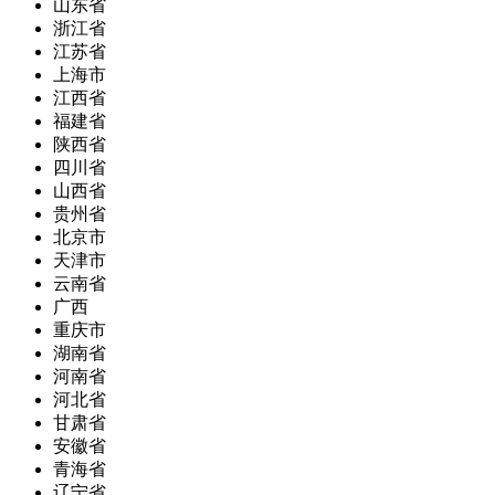
山东省
浙江省
江苏省
上海市
江西省
福建省
陕西省
四川省
山西省
贵州省
北京市
天津市
云南省
广西
重庆市
湖南省
河南省
河北省
甘肃省
安徽省
青海省
辽宁省