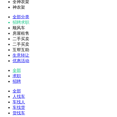
全神农架
神农架
全部分类
招聘求职
顺风车
房屋租售
二手买卖
二手买卖
互帮互助
生意转让
优惠活动
全部
求职
招聘
全部
人找车
车找人
车找货
货找车