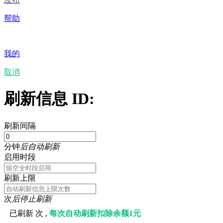
帮助
我的
取消
刷新信息 ID:
刷新间隔
分钟
后自动刷新
启用时段
刷新上限
次
后停止刷新
已刷新
次 ,
每次自动刷新扣除余额1元