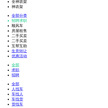
全神农架
神农架
全部分类
招聘求职
顺风车
房屋租售
二手买卖
二手买卖
互帮互助
生意转让
优惠活动
全部
求职
招聘
全部
人找车
车找人
车找货
货找车