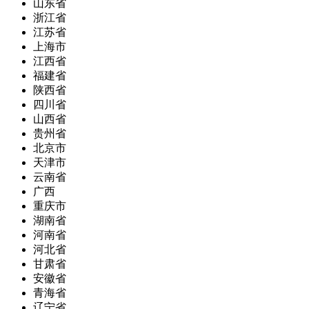
山东省
浙江省
江苏省
上海市
江西省
福建省
陕西省
四川省
山西省
贵州省
北京市
天津市
云南省
广西
重庆市
湖南省
河南省
河北省
甘肃省
安徽省
青海省
辽宁省