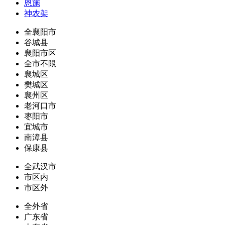
恩施
神农架
全襄阳市
谷城县
襄阳市区
全市不限
襄城区
樊城区
襄州区
老河口市
枣阳市
宜城市
南漳县
保康县
全武汉市
市区内
市区外
全外省
广东省