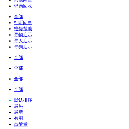
求购回收
全部
打听问事
维修帮助
寻物启示
寻人启示
寻狗启示
全部
全部
全部
全部
默认排序
最热
最新
有图
点赞量