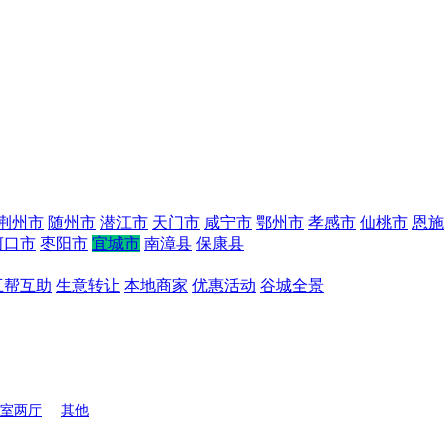
荆州市
随州市
潜江市
天门市
咸宁市
鄂州市
孝感市
仙桃市
恩施
河口市
枣阳市
宜城市
南漳县
保康县
互帮互助
生意转让
本地商家
优惠活动
谷城全景
室两厅
其他