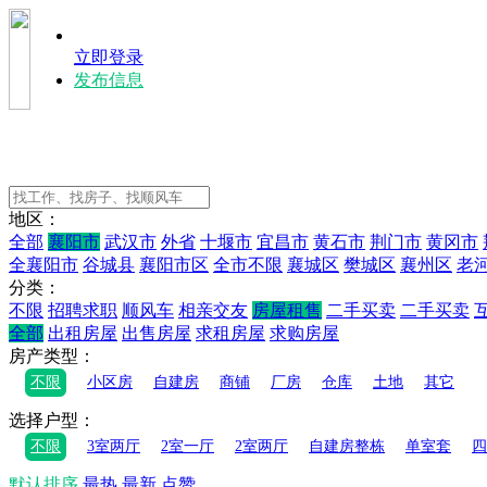
立即登录
发布信息
地区：
全部
襄阳市
武汉市
外省
十堰市
宜昌市
黄石市
荆门市
黄冈市
全襄阳市
谷城县
襄阳市区
全市不限
襄城区
樊城区
襄州区
老
分类：
不限
招聘求职
顺风车
相亲交友
房屋租售
二手买卖
二手买卖
全部
出租房屋
出售房屋
求租房屋
求购房屋
房产类型：
不限
小区房
自建房
商铺
厂房
仓库
土地
其它
选择户型：
不限
3室两厅
2室一厅
2室两厅
自建房整栋
单室套
四
默认排序
最热
最新
点赞