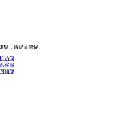
嫌疑，请提⾼警惕。
机访问
系客服
回顶部