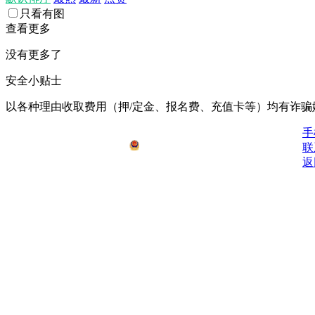
只看有图
查看更多
没有更多了
安全小贴士
以各种理由收取费⽤（押/定⾦、报名费、充值卡等）均有诈骗
鄂ICP备2021008778号-1
手
公安备安：42062502000076号
联
返