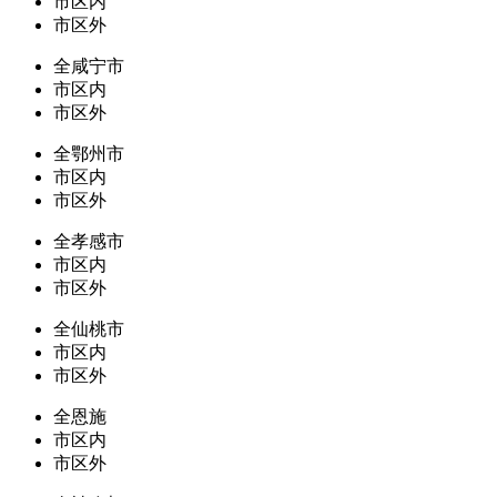
市区内
市区外
全咸宁市
市区内
市区外
全鄂州市
市区内
市区外
全孝感市
市区内
市区外
全仙桃市
市区内
市区外
全恩施
市区内
市区外