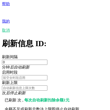
帮助
我的
取消
刷新信息 ID:
刷新间隔
分钟
后自动刷新
启用时段
刷新上限
次
后停止刷新
已刷新
次 ,
每次自动刷新扣除余额1元
余额不足或刷新总数达上限即停止自动刷新