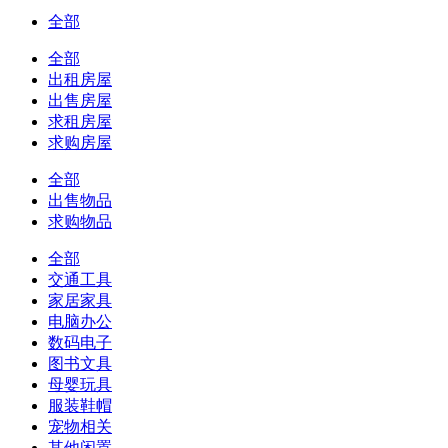
全部
全部
出租房屋
出售房屋
求租房屋
求购房屋
全部
出售物品
求购物品
全部
交通工具
家居家具
电脑办公
数码电子
图书文具
母婴玩具
服装鞋帽
宠物相关
其他闲置