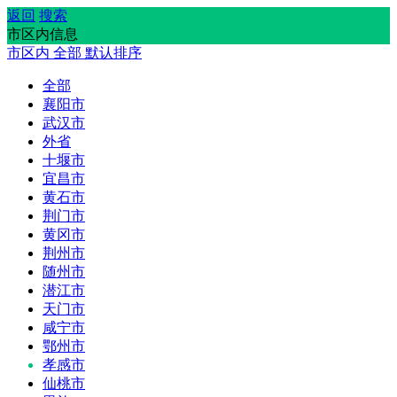
返回
搜索
市区内信息
市区内
全部
默认排序
全部
襄阳市
武汉市
外省
十堰市
宜昌市
黄石市
荆门市
黄冈市
荆州市
随州市
潜江市
天门市
咸宁市
鄂州市
孝感市
仙桃市