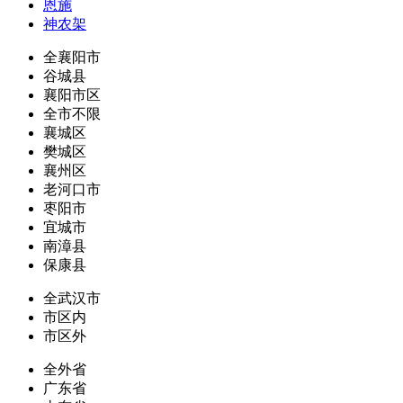
恩施
神农架
全襄阳市
谷城县
襄阳市区
全市不限
襄城区
樊城区
襄州区
老河口市
枣阳市
宜城市
南漳县
保康县
全武汉市
市区内
市区外
全外省
广东省