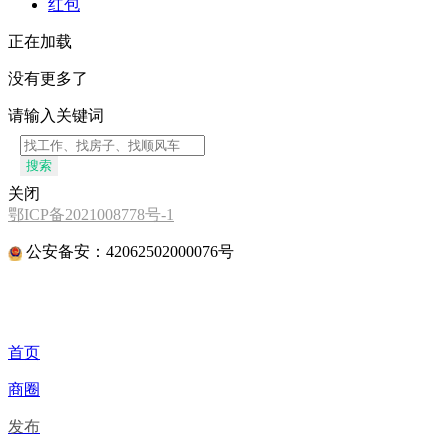
红包
正在加载
没有更多了
请输入关键词
搜索
关闭
鄂ICP备2021008778号-1
公安备安：42062502000076号
首页
商圈
发布