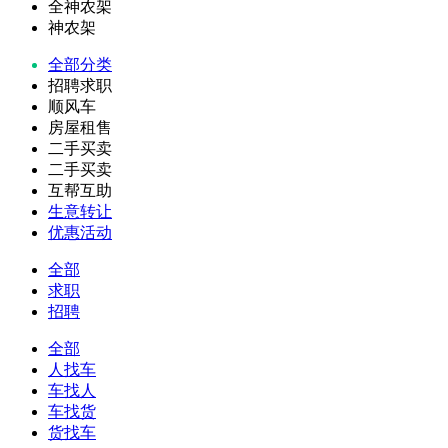
全神农架
神农架
全部分类
招聘求职
顺风车
房屋租售
二手买卖
二手买卖
互帮互助
生意转让
优惠活动
全部
求职
招聘
全部
人找车
车找人
车找货
货找车